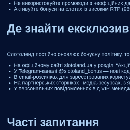
Не використовуйте промокоди з неофіційних д
Активуйте бонуси на слотах із високим RTP (96
Де знайти ексклюзив
Слотоленд постійно оновлює бонусну політику, то
На офіційному сайті slotoland.ua у розділі “Акції”
У Telegram-каналі @slotoland_bonus — нові ко
В email-розсилках для зареєстрованих користув
На партнерських сторінках і медіа-ресурсах, з 
У персональних повідомленнях від VIP-менедже
Часті запитання