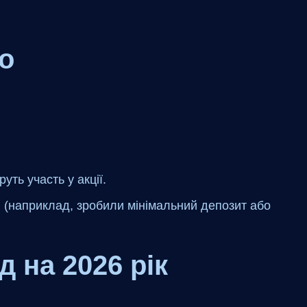
о
уть участь у акції.
и (наприклад, зробили мінімальний депозит або
 на 2026 рік