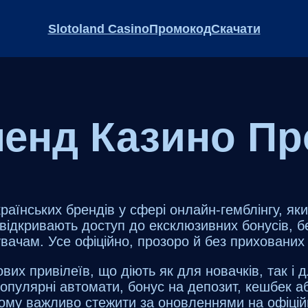
Slotoland Casino
Промокод
Скачати
енд Казино П
аїнських брендів у сфері онлайн-гемблінгу, як
и відкривають доступ до ексклюзивних бонусів, 
увачам. Усе офіційно, прозоро й без прихованих
 привілеїв, що діють як для новачків, так і д
опулярні автомати, бонус на депозит, кешбек або
тому важливо стежити за оновленнями на офіційн