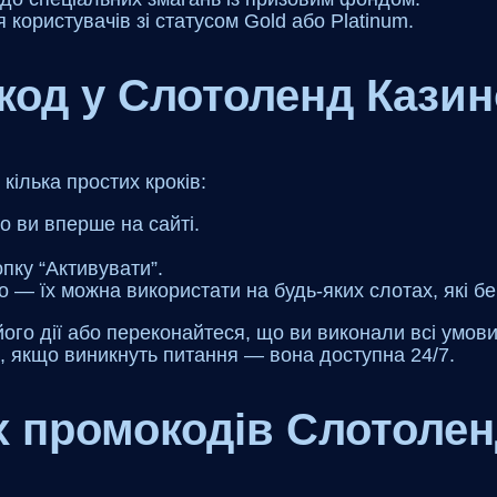
ористувачів зі статусом Gold або Platinum.
код у Слотоленд Казин
кілька простих кроків:
що ви вперше на сайті.
опку “Активувати”.
 — їх можна використати на будь-яких слотах, які бер
його дії або переконайтеся, що ви виконали всі умов
, якщо виникнуть питання — вона доступна 24/7.
 промокодів Слотоленд