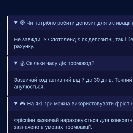
🧭 Чи потрібно робити депозит для активації
Не завжди. У Слотоленд є як депозитні, так і б
рахунку.
💰 Скільки часу діє промокод?
Зазвичай код активний від 7 до 30 днів. Точний 
анулюється.
🎮 На які ігри можна використовувати фріспі
Фріспіни зазвичай нараховуються для конкретни
зазначено в умовах промоакції.